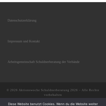
Datenschutzerklärung
Impressum und Kontakt
Arbeitsgemeinschaft Schuldnerberatung der Verbände
© 2026
Aktionswoche Schuldnerberatung 2026
– Alle Rechte
vorbehalten
Präsentiert von
WP
– Entworfen mit dem
Customizr-Theme
Diese Website benutzt Cookies. Wenn du die Website weiter