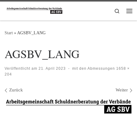
Zum Inhalt springen
Search
Me
Start
»
AGSBV_LANG
AGSBV_LANG
Veröffentlicht am
21. April 2023
-
mit den Abmessungen
1658 ×
204
Bilder Navigation
Zurück
Weiter