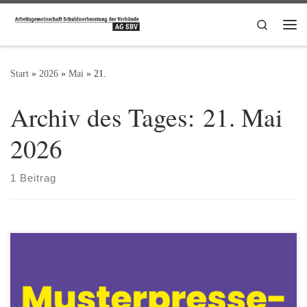
Zum Inhalt springen
Search
Me
Start
»
2026
»
Mai
»
21.
Archiv des Tages:
21. Mai
2026
1 Beitrag
Download Musterpressemeldung als .pdf-Datei Download
Musterpressemeldung als word-Datei Probleme mit
Pfändungsschutzkonten: XYZ fordert Politik zum Handeln auf