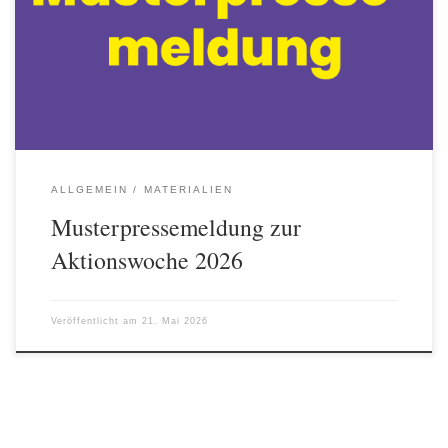
Trotz eindeutig geregelter gesetzlicher Vorgaben erleben viele
verschuldete Menschen weiterhin große Schwierigkeiten mit ihren
Pfändungsschutzkonten (P‑Konten). Kontoumwandlungen erfolgen
verspätet, gesetzliche Freibeträge werden nicht rechtzeitig
berücksichtigt, Guthaben bleiben blockiert. Das muss sich ändern,
sagt […]
ALLGEMEIN
MATERIALIEN
Musterpressemeldung zur
Aktionswoche 2026
Veröffentlicht am
21. Mai 2026