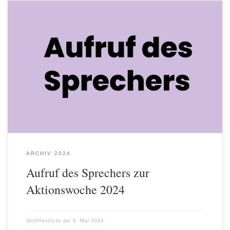
Download Aufruf des Sprechers zur Aktionswoche 2024 Aufruf
des Sprechers zur Aktionswoche Schuldnerberatung 2024: „Buy
now – Inkasso später“ lautet das Thema der Aktionswoche
Schuldnerberatung 2024. „Wenn am Ende des Geldes noch so viel
Monat übrig ist…“ ein verbreitet bekannter Spruch. Gerade für
Haushalte mit knappen Einkommensressourcen ist in dieser […]
ARCHIV 2024
Aufruf des Sprechers zur
Aktionswoche 2024
Veröffentlicht am
9. Mai 2024