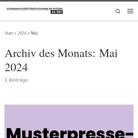
Zum Inhalt springen
Search
Me
Start
»
2024
»
Mai
Archiv des Monats:
Mai
2024
3 Beiträge
Download Musterpresseinfo als .docx-Datei oder als .pdf-Datei
Musterpresseinfo des Sprechers zur Aktionswoche
Schuldnerberatung 2024: Aktionswoche Schuldnerberatung: